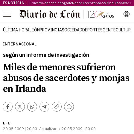
ES NOTICIA
El Crucero
Condena abogado
Radar Lorenzana
Las Médulas
Motos 
Menú
ÚLTIMA HORA
LEÓN
PROVINCIA
SOCIEDAD
DEPORTES
GENTE
CULTURA
INTERNACIONAL
según un informe de investigación
Miles de menores sufrieron
abusos de sacerdotes y monjas
en Irlanda
Comentarios
Facebook
Twitter
Whatsapp
Telegram
Copiar
enlace
EFE
20.05.2009 | 20:00
Actualizado:
20.05.2009 | 20:00