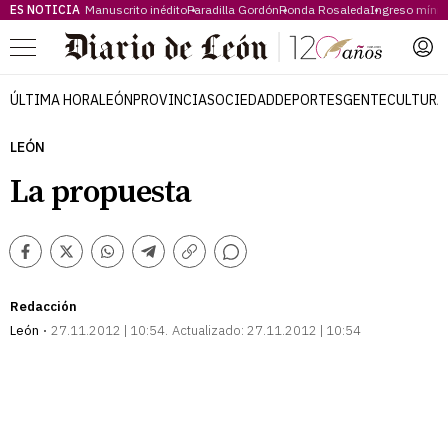
ES NOTICIA
Manuscrito inédito
Paradilla Gordón
Ronda Rosaleda
Ingreso míni
Menú
ÚLTIMA HORA
LEÓN
PROVINCIA
SOCIEDAD
DEPORTES
GENTE
CULTURA
LEÓN
La propuesta
Comentarios
Facebook
Twitter
Whatsapp
Telegram
Copiar
enlace
Redacción
León
27.11.2012 | 10:54
Actualizado:
27.11.2012 | 10:54