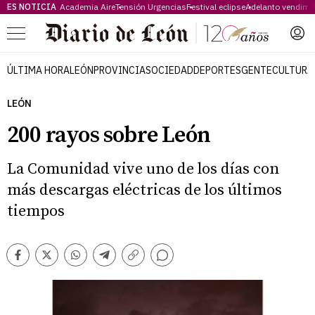
ES NOTICIA
Academia Aire
Tensión Urgencias
Festival eclipse
Adelanto vendimi
Menú
ÚLTIMA HORA
LEÓN
PROVINCIA
SOCIEDAD
DEPORTES
GENTE
CULTURA
LEÓN
200 rayos sobre León
La Comunidad vive uno de los días con
más descargas eléctricas de los últimos
tiempos
Comentarios
Facebook
Twitter
Whatsapp
Telegram
Copiar
enlace