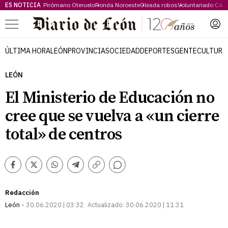
ES NOTICIA
Pirómano Oteruelo
Ronda Noroeste
Oleada robos
Voluntariado Cári
Menú
ÚLTIMA HORA
LEÓN
PROVINCIA
SOCIEDAD
DEPORTES
GENTE
CULTURA
LEÓN
El Ministerio de Educación no
cree que se vuelva a «un cierre
total» de centros
Comentarios
Facebook
Twitter
Whatsapp
Telegram
Copiar
enlace
Redacción
León
30.06.2020 | 03:32
Actualizado:
30.06.2020 | 11:31