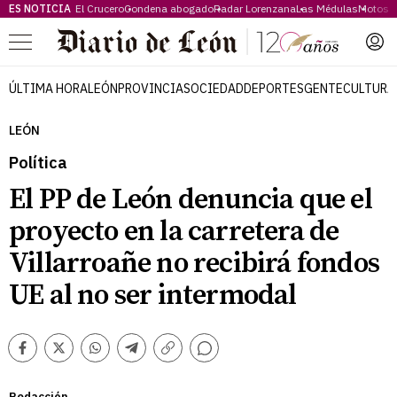
ES NOTICIA
El Crucero
Condena abogado
Radar Lorenzana
Las Médulas
Motos 
Menú
ÚLTIMA HORA
LEÓN
PROVINCIA
SOCIEDAD
DEPORTES
GENTE
CULTURA
LEÓN
Política
El PP de León denuncia que el
proyecto en la carretera de
Villarroañe no recibirá fondos
UE al no ser intermodal
Comentarios
Facebook
Twitter
Whatsapp
Telegram
Copiar
enlace
Redacción