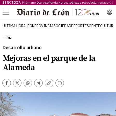
ES NOTICIA
Pirómano Oteruelo
Ronda Noroeste
Oleada robos
Voluntariado Cári
Menú
ÚLTIMA HORA
LEÓN
PROVINCIA
SOCIEDAD
DEPORTES
GENTE
CULTURA
LEÓN
Desarrollo urbano
Mejoras en el parque de la
Alameda
Comentarios
Facebook
Twitter
Whatsapp
Telegram
Copiar
enlace