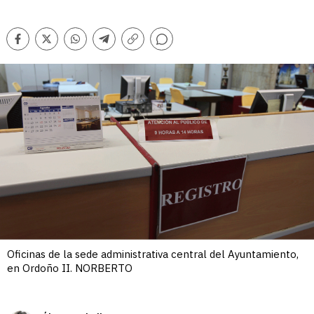
Comentarios
Facebook
Twitter
Whatsapp
Telegram
Copiar
enlace
Oficinas de la sede administrativa central del Ayuntamiento,
en Ordoño II. NORBERTO