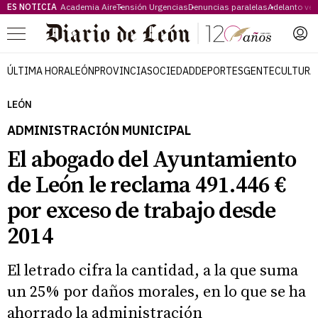
ES NOTICIA
Academia Aire
Tensión Urgencias
Denuncias paralelas
Adelanto ve
Menú
ÚLTIMA HORA
LEÓN
PROVINCIA
SOCIEDAD
DEPORTES
GENTE
CULTURA
LEÓN
ADMINISTRACIÓN MUNICIPAL
El abogado del Ayuntamiento
de León le reclama 491.446 €
por exceso de trabajo desde
2014
El letrado cifra la cantidad, a la que suma
un 25% por daños morales, en lo que se ha
ahorrado la administración