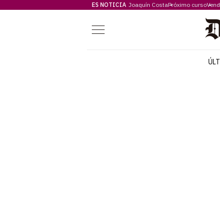
ES NOTICIA
Joaquín Costa
Próximo curso
Vend
Menú
ÚL