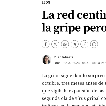
LEÓN
La red centi
la gripe per
Comentarios
Facebook
Twitter
Whatsapp
Telegram
Copiar
enlace
Pilar Infiesta
León
22.02.2023 | 03:34
Actualiza
La gripe sigue dando sorpresa
octubre, tres meses antes de s
que vigila la expansión de las
segunda ola de virus gripal c