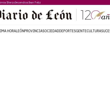
imia Bierzo
Incendios
San Feliz
TIMA HORA
LEÓN
PROVINCIA
SOCIEDAD
DEPORTES
GENTE
CULTURA
SUCE