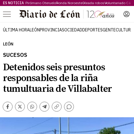
ES NOTICIA
Pirómano Oteruelo
Ronda Noroeste
Oleada robos
Voluntariado Cári
Menú
ÚLTIMA HORA
LEÓN
PROVINCIA
SOCIEDAD
DEPORTES
GENTE
CULTURA
LEÓN
SUCESOS
Detenidos seis presuntos
responsables de la riña
tumultuaria de Villabalter
Comentarios
Facebook
Twitter
Whatsapp
Telegram
Copiar
enlace