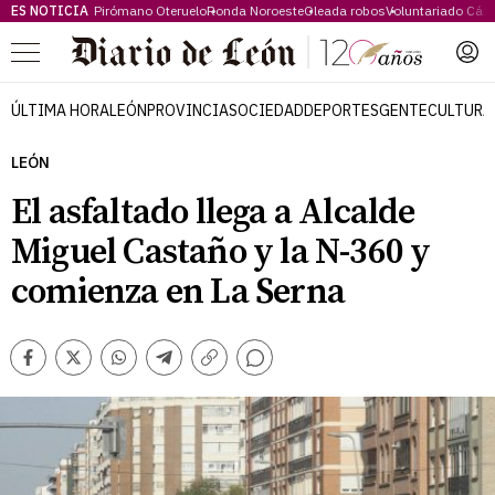
ES NOTICIA
Pirómano Oteruelo
Ronda Noroeste
Oleada robos
Voluntariado Cári
Menú
ÚLTIMA HORA
LEÓN
PROVINCIA
SOCIEDAD
DEPORTES
GENTE
CULTURA
LEÓN
El asfaltado llega a Alcalde
Miguel Castaño y la N-360 y
comienza en La Serna
Comentarios
Facebook
Twitter
Whatsapp
Telegram
Copiar
enlace