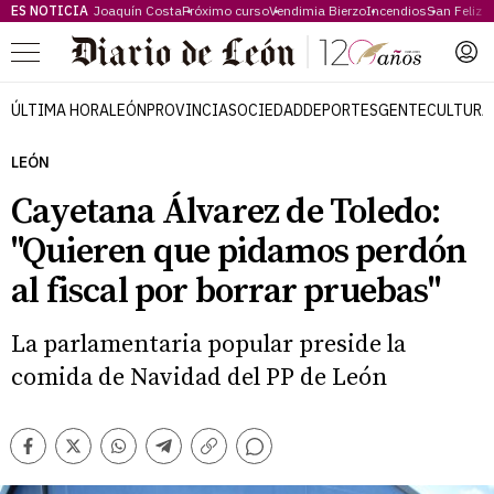
ES NOTICIA
Joaquín Costa
Próximo curso
Vendimia Bierzo
Incendios
San Feliz
Menú
ÚLTIMA HORA
LEÓN
PROVINCIA
SOCIEDAD
DEPORTES
GENTE
CULTURA
LEÓN
Cayetana Álvarez de Toledo:
"Quieren que pidamos perdón
al fiscal por borrar pruebas"
La parlamentaria popular preside la
comida de Navidad del PP de León
Comentarios
Facebook
Twitter
Whatsapp
Telegram
Copiar
enlace