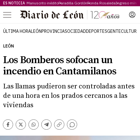
ES NOTICIA
Manuscrito inédito
Paradilla Gordón
Ronda Rosaleda
Ingreso míni
Menú
ÚLTIMA HORA
LEÓN
PROVINCIA
SOCIEDAD
DEPORTES
GENTE
CULTURA
LEÓN
Los Bomberos sofocan un
incendio en Cantamilanos
Las llamas pudieron ser controladas antes
de una hora en los prados cercanos a las
viviendas
Comentarios
Facebook
Twitter
Whatsapp
Telegram
Copiar
enlace