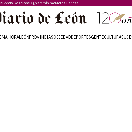
ón
Ronda Rosaleda
Ingreso mínimo
Motos Bañeza
TIMA HORA
LEÓN
PROVINCIA
SOCIEDAD
DEPORTES
GENTE
CULTURA
SUCE