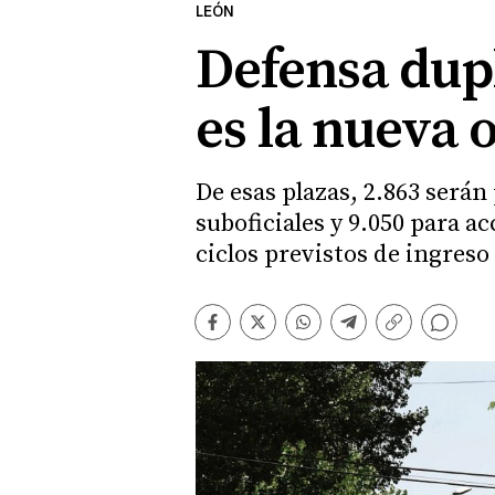
LEÓN
Defensa dupl
es la nueva o
De esas plazas, 2.863 serán
suboficiales y 9.050 para a
ciclos previstos de ingreso
Comentarios
Facebook
Twitter
Whatsapp
Telegram
Copiar
enlace