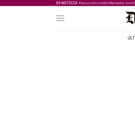
ES NOTICIA
Manuscrito inédito
Paradilla Gord
Menú
ÚL