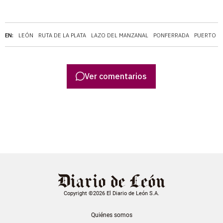
EN:
LEÓN
RUTA DE LA PLATA
LAZO DEL MANZANAL
PONFERRADA
PUERTO D
Ver comentarios
Copyright ©2026 El Diario de León S.A.
Quiénes somos