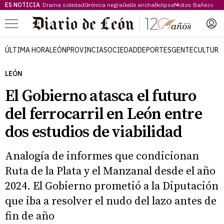
ES NOTICIA
Drama soledad
Crónica negra
Calle ancha
Eclipse
Motos Bañeza
Menú
ÚLTIMA HORA
LEÓN
PROVINCIA
SOCIEDAD
DEPORTES
GENTE
CULTURA
LEÓN
El Gobierno atasca el futuro
del ferrocarril en León entre
dos estudios de viabilidad
Analogía de informes que condicionan
Ruta de la Plata y el Manzanal desde el año
2024. El Gobierno prometió a la Diputación
que iba a resolver el nudo del lazo antes de
fin de año