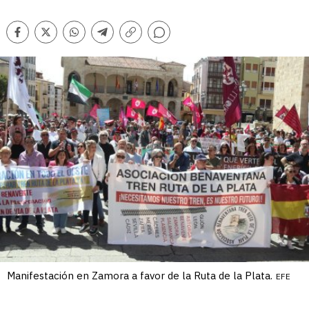
Comentarios
Facebook
Twitter
Whatsapp
Telegram
Copiar
enlace
Manifestación en Zamora a favor de la Ruta de la Plata.
EFE