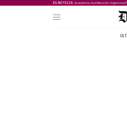
ES NOTICIA
Academia Aire
Tensión Urgencias
F
Menú
ÚL