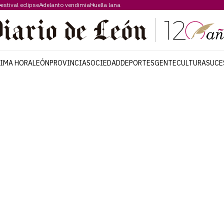
estival eclipse
Adelanto vendimia
Huella lana
TIMA HORA
LEÓN
PROVINCIA
SOCIEDAD
DEPORTES
GENTE
CULTURA
SUCE