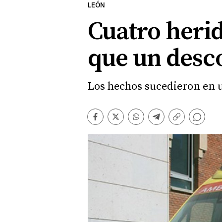
LEÓN
Cuatro heri
que un desc
Los hechos sucedieron en u
Comentarios
Facebook
Twitter
Whatsapp
Telegram
Copiar
enlace