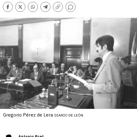
Comentarios
Facebook
Twitter
Whatsapp
Telegram
Copiar
enlace
Gregorio Pérez de Lera
DIARIO DE LEÓN
Antonio Bret