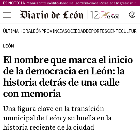
ES NOTICIA
Manuscrito inédito
Paradilla Gordón
Ronda Rosaleda
Ingreso míni
Menú
ÚLTIMA HORA
LEÓN
PROVINCIA
SOCIEDAD
DEPORTES
GENTE
CULTURA
LEÓN
El nombre que marca el inicio
de la democracia en León: la
historia detrás de una calle
con memoria
Una figura clave en la transición
municipal de León y su huella en la
historia reciente de la ciudad