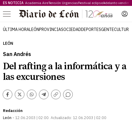
ES NOTICIA
Academia Aire
Tensión Urgencias
Festival eclipse
Adelanto vendimi
Menú
ÚLTIMA HORA
LEÓN
PROVINCIA
SOCIEDAD
DEPORTES
GENTE
CULTURA
LEÓN
San Andrés
Del rafting a la informática y a
las excursiones
Comentarios
Facebook
Twitter
Whatsapp
Telegram
Copiar
enlace
Redacción
León
12.06.2003 | 02:00
Actualizado:
12.06.2003 | 02:00