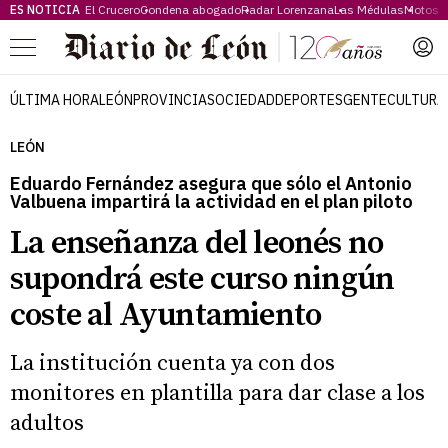
ES NOTICIA
El Crucero
Condena abogado
Radar Lorenzana
Las Médulas
Motos 
Menú
ÚLTIMA HORA
LEÓN
PROVINCIA
SOCIEDAD
DEPORTES
GENTE
CULTURA
LEÓN
Eduardo Fernández asegura que sólo el Antonio
Valbuena impartirá la actividad en el plan piloto
La enseñanza del leonés no
supondrá este curso ningún
coste al Ayuntamiento
La institución cuenta ya con dos
monitores en plantilla para dar clase a los
adultos