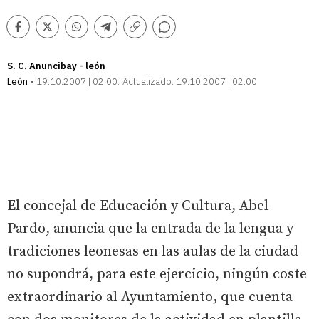
Comentarios
Facebook
Twitter
Whatsapp
Telegram
Copiar
enlace
S. C. Anuncibay - león
León
19.10.2007 | 02:00
Actualizado:
19.10.2007 | 02:00
El concejal de Educación y Cultura, Abel
Pardo, anuncia que la entrada de la lengua y
tradiciones leonesas en las aulas de la ciudad
no supondrá, para este ejercicio, ningún coste
extraordinario al Ayuntamiento, que cuenta