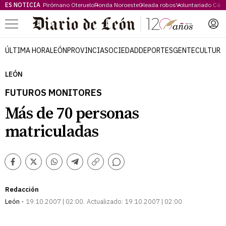
ES NOTICIA
Pirómano Oteruelo
Ronda Noroeste
Oleada robos
Voluntariado Cári
Menú
ÚLTIMA HORA
LEÓN
PROVINCIA
SOCIEDAD
DEPORTES
GENTE
CULTURA
LEÓN
FUTUROS MONITORES
Más de 70 personas
matriculadas
Comentarios
Facebook
Twitter
Whatsapp
Telegram
Copiar
enlace
Redacción
León
19.10.2007 | 02:00
Actualizado:
19.10.2007 | 02:00