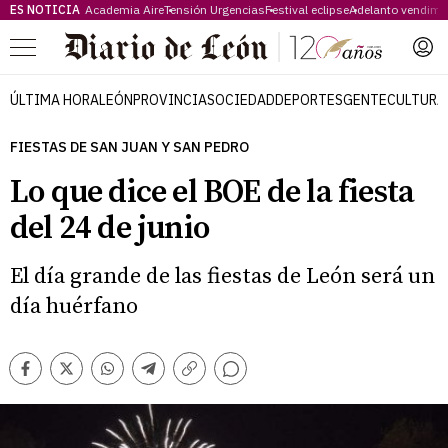
ES NOTICIA
Academia Aire
Tensión Urgencias
Festival eclipse
Adelanto vendimi
Menú
ÚLTIMA HORA
LEÓN
PROVINCIA
SOCIEDAD
DEPORTES
GENTE
CULTURA
FIESTAS DE SAN JUAN Y SAN PEDRO
Lo que dice el BOE de la fiesta
del 24 de junio
El día grande de las fiestas de León será un
día huérfano
Comentarios
Facebook
Twitter
Whatsapp
Telegram
Copiar
enlace