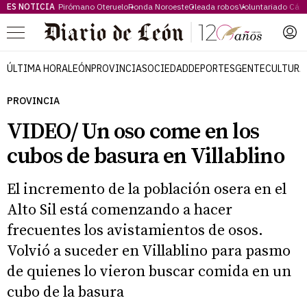
ES NOTICIA
Pirómano Oteruelo
Ronda Noroeste
Oleada robos
Voluntariado Cári
Menú
ÚLTIMA HORA
LEÓN
PROVINCIA
SOCIEDAD
DEPORTES
GENTE
CULTURA
PROVINCIA
VIDEO/ Un oso come en los
cubos de basura en Villablino
El incremento de la población osera en el
Alto Sil está comenzando a hacer
frecuentes los avistamientos de osos.
Volvió a suceder en Villablino para pasmo
de quienes lo vieron buscar comida en un
cubo de la basura