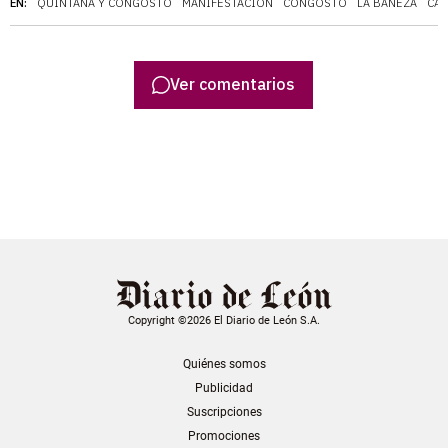
EN:
QUINTANA Y CONGOSTO
MANIFESTACIÓN
CONGOSTO
LA BAÑEZA
CAL
Ver comentarios
Copyright ©2026 El Diario de León S.A.
Quiénes somos
Publicidad
Suscripciones
Promociones