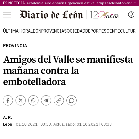
ES NOTICIA
Academia Aire
Tensión Urgencias
Festival eclipse
Adelanto vendimi
Menú
ÚLTIMA HORA
LEÓN
PROVINCIA
SOCIEDAD
DEPORTES
GENTE
CULTURA
PROVINCIA
Amigos del Valle se manifiesta
mañana contra la
embotelladora
Comentarios
Facebook
Twitter
Whatsapp
Telegram
Copiar
enlace
A. R.
León
01.10.2021 | 03:33
Actualizado:
01.10.2021 | 03:33