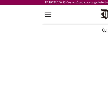
ES NOTICIA
El Crucero
Condena abogado
Rada
Menú
ÚL