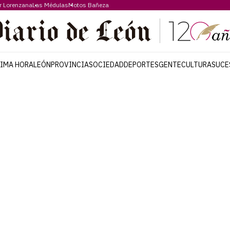
r Lorenzana
Las Médulas
Motos Bañeza
TIMA HORA
LEÓN
PROVINCIA
SOCIEDAD
DEPORTES
GENTE
CULTURA
SUCE