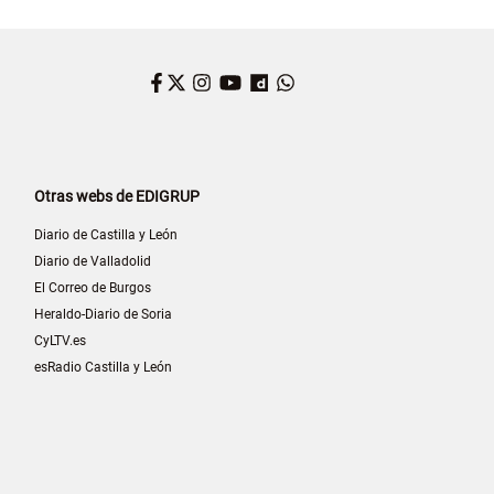
Facebook
Twitter
Instagram
YouTube
Dailymotion
WhatsApp
Otras webs de EDIGRUP
Diario de Castilla y León
Diario de Valladolid
El Correo de Burgos
Heraldo-Diario de Soria
CyLTV.es
esRadio Castilla y León