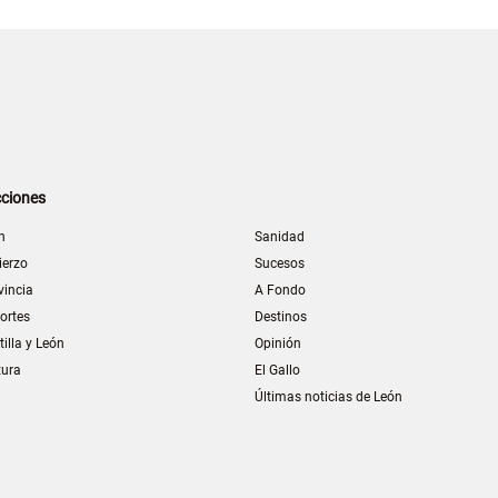
ciones
n
Sanidad
ierzo
Sucesos
vincia
A Fondo
ortes
Destinos
tilla y León
Opinión
tura
El Gallo
Últimas noticias de León