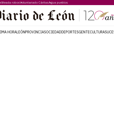
e
Oleada robos
Voluntariado Cáritas
Agua pueblos
TIMA HORA
LEÓN
PROVINCIA
SOCIEDAD
DEPORTES
GENTE
CULTURA
SUCE