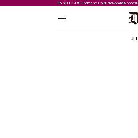
ES NOTICIA
Pirómano Oteruelo
Ronda Noroest
Menú
ÚL