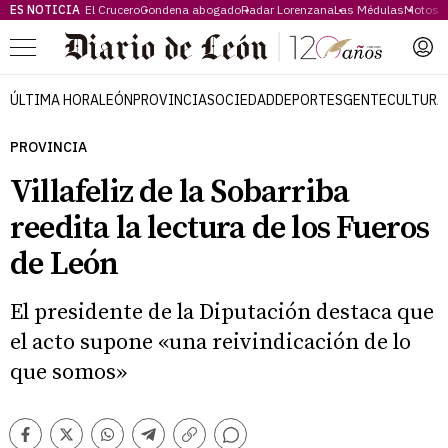
ES NOTICIA
El Crucero
Condena abogado
Radar Lorenzana
Las Médulas
Motos 
Menú
ÚLTIMA HORA
LEÓN
PROVINCIA
SOCIEDAD
DEPORTES
GENTE
CULTURA
PROVINCIA
Villafeliz de la Sobarriba
reedita la lectura de los Fueros
de León
El presidente de la Diputación destaca que
el acto supone «una reivindicación de lo
que somos»
Comentarios
Facebook
Twitter
Whatsapp
Telegram
Copiar