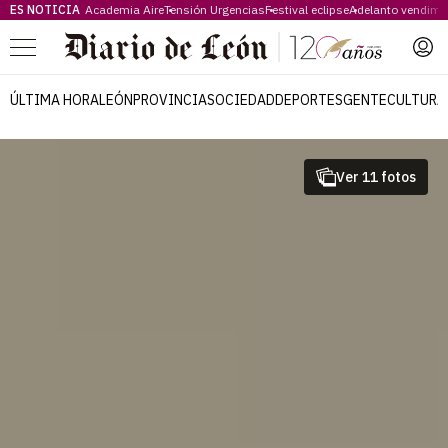
ES NOTICIA
Academia Aire
Tensión Urgencias
Festival eclipse
Adelanto vendimi
Menú
ÚLTIMA HORA
LEÓN
PROVINCIA
SOCIEDAD
DEPORTES
GENTE
CULTURA
Ver 11 fotos