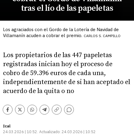
tras el lío de las papeletas
Los agraciados con el Gordo de la Lotería de Navidad de
Villamanín acuden a cobrar el premio.
CARLOS S. CAMPILLO
Los propietarios de las 447 papeletas
registradas inician hoy el proceso de
cobro de 59.396 euros de cada una,
independientemente de si han aceptado el
acuerdo de la quita o no
Comentarios
Facebook
Twitter
Whatsapp
Telegram
Copiar
enlace
Ical
24.03.2026 | 10:52
Actualizado:
24.03.2026 | 10:52