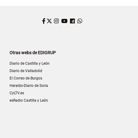
Facebook
Twitter
Instagram
YouTube
Dailymotion
WhatsApp
Otras webs de EDIGRUP
Diario de Castilla y León
Diario de Valladolid
El Correo de Burgos
Heraldo-Diario de Soria
CyLTV.es
esRadio Castilla y León