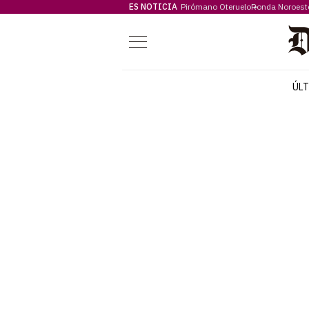
ES NOTICIA
Pirómano Oteruelo
Ronda Noroest
Menú
ÚL