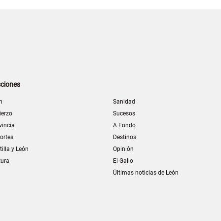
ciones
n
Sanidad
ierzo
Sucesos
vincia
A Fondo
ortes
Destinos
tilla y León
Opinión
tura
El Gallo
Últimas noticias de León