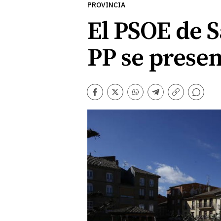
PROVINCIA
El PSOE de S
PP se presen
Comentarios
Facebook
Twitter
Whatsapp
Telegram
Copiar
enlace