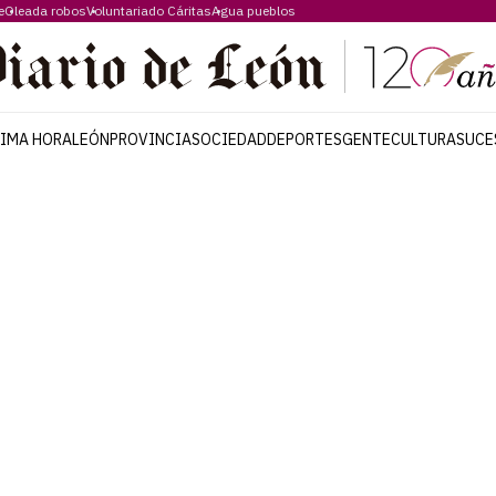
e
Oleada robos
Voluntariado Cáritas
Agua pueblos
TIMA HORA
LEÓN
PROVINCIA
SOCIEDAD
DEPORTES
GENTE
CULTURA
SUCE