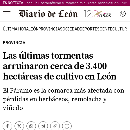
ES NOTICIA
Joaquín Costa
Próximo curso
Vendimia Bierzo
Incendios
San Feliz
Menú
ÚLTIMA HORA
LEÓN
PROVINCIA
SOCIEDAD
DEPORTES
GENTE
CULTURA
PROVINCIA
Las últimas tormentas
arruinaron cerca de 3.400
hectáreas de cultivo en León
El Páramo es la comarca más afectada con
pérdidas en herbáceos, remolacha y
viñedo
Comentarios
Facebook
Twitter
Whatsapp
Telegram
Copiar