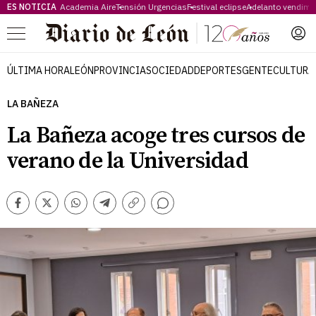
ES NOTICIA
Academia Aire
Tensión Urgencias
Festival eclipse
Adelanto vendimi
Menú
ÚLTIMA HORA
LEÓN
PROVINCIA
SOCIEDAD
DEPORTES
GENTE
CULTURA
LA BAÑEZA
La Bañeza acoge tres cursos de
verano de la Universidad
Comentarios
Facebook
Twitter
Whatsapp
Telegram
Copiar
enlace