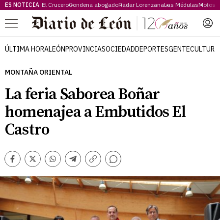
ES NOTICIA
El Crucero
Condena abogado
Radar Lorenzana
Las Médulas
Motos 
Menú
ÚLTIMA HORA
LEÓN
PROVINCIA
SOCIEDAD
DEPORTES
GENTE
CULTURA
MONTAÑA ORIENTAL
La feria Saborea Boñar
homenajea a Embutidos El
Castro
Comentarios
Facebook
Twitter
Whatsapp
Telegram
Copiar
enlace