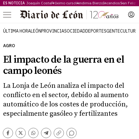
ES NOTICIA
Joaquín Costa
Próximo curso
Vendimia Bierzo
Incendios
San Feliz
Menú
ÚLTIMA HORA
LEÓN
PROVINCIA
SOCIEDAD
DEPORTES
GENTE
CULTURA
AGRO
El impacto de la guerra en el
campo leonés
La Lonja de León analiza el impacto del
conflicto en el sector, debido al aumento
automático de los costes de producción,
especialmente gasóleo y fertilizantes
Comentarios
Facebook
Twitter
Whatsapp
Telegram
Copiar