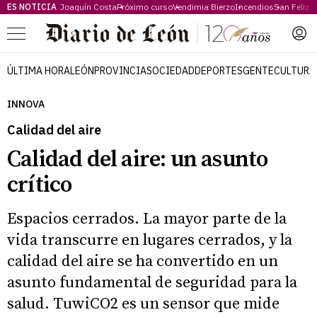
ES NOTICIA
Joaquín Costa
Próximo curso
Vendimia Bierzo
Incendios
San Feliz
Menú
ÚLTIMA HORA
LEÓN
PROVINCIA
SOCIEDAD
DEPORTES
GENTE
CULTURA
INNOVA
Calidad del aire
Calidad del aire: un asunto
crítico
Espacios cerrados. La mayor parte de la
vida transcurre en lugares cerrados, y la
calidad del aire se ha convertido en un
asunto fundamental de seguridad para la
salud. TuwiCO2 es un sensor que mide