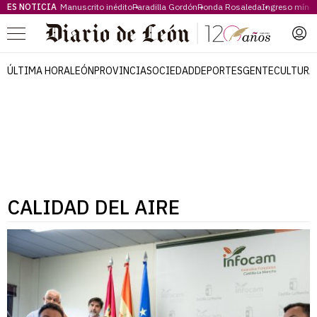
ES NOTICIA
Manuscrito inédito
Paradilla Gordón
Ronda Rosaleda
Ingreso míni
Menú
ÚLTIMA HORA
LEÓN
PROVINCIA
SOCIEDAD
DEPORTES
GENTE
CULTURA
CALIDAD DEL AIRE