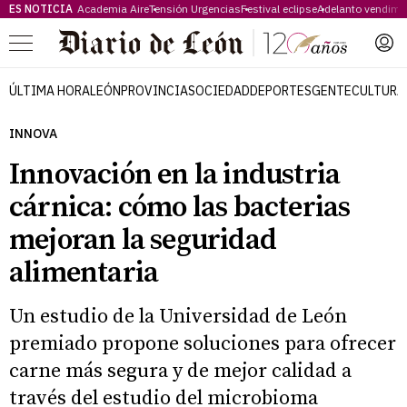
ES NOTICIA
Academia Aire
Tensión Urgencias
Festival eclipse
Adelanto vendimi
Menú
ÚLTIMA HORA
LEÓN
PROVINCIA
SOCIEDAD
DEPORTES
GENTE
CULTURA
INNOVA
Innovación en la industria
cárnica: cómo las bacterias
mejoran la seguridad
alimentaria
Un estudio de la Universidad de León
premiado propone soluciones para ofrecer
carne más segura y de mejor calidad a
través del estudio del microbioma