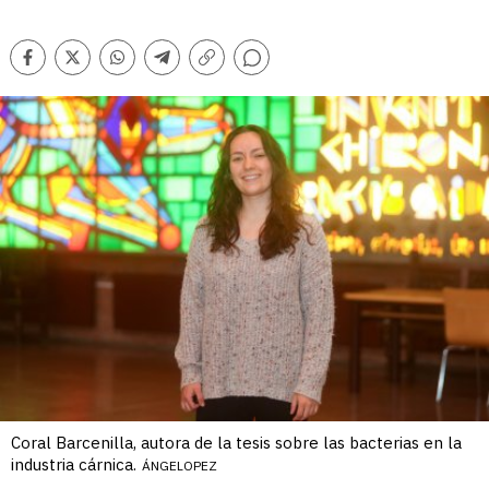
Comentarios
Facebook
Twitter
Whatsapp
Telegram
Copiar
enlace
Coral Barcenilla, autora de la tesis sobre las bacterias en la
industria cárnica.
ÁNGELOPEZ