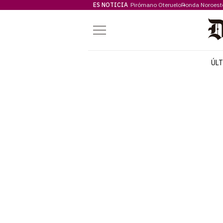
ES NOTICIA
Pirómano Oteruelo
Ronda Noroest
Menú
ÚL