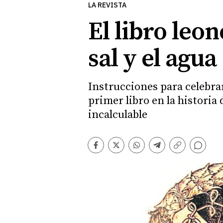
LA REVISTA
El libro leo
sal y el agua
Instrucciones para celebrar
primer libro en la historia
incalculable
Comentarios
Facebook
Twitter
Whatsapp
Telegram
Copiar
enlace