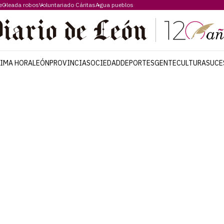
e
Oleada robos
Voluntariado Cáritas
Agua pueblos
TIMA HORA
LEÓN
PROVINCIA
SOCIEDAD
DEPORTES
GENTE
CULTURA
SUCE