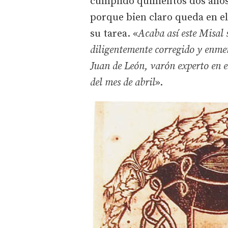
cumplido quinientos dos años 
porque bien claro queda en el
su tarea. «
Acaba así este Misal 
diligentemente corregido y enme
Juan de León, varón experto en es
del mes de abril
».