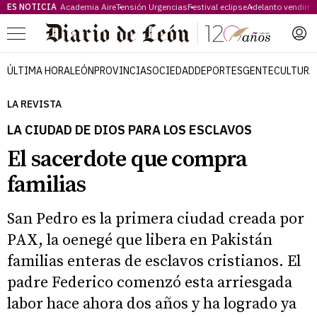
ES NOTICIA
Academia Aire
Tensión Urgencias
Festival eclipse
Adelanto vendimi
Menú
ÚLTIMA HORA
LEÓN
PROVINCIA
SOCIEDAD
DEPORTES
GENTE
CULTURA
LA REVISTA
LA CIUDAD DE DIOS PARA LOS ESCLAVOS
El sacerdote que compra
familias
San Pedro es la primera ciudad creada por
PAX, la oenegé que libera en Pakistán
familias enteras de esclavos cristianos. El
padre Federico comenzó esta arriesgada
labor hace ahora dos años y ha logrado ya