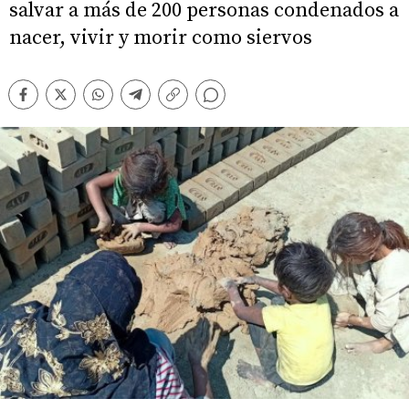
salvar a más de 200 personas condenados a
nacer, vivir y morir como siervos
Comentarios
Facebook
Twitter
Whatsapp
Telegram
Copiar
enlace