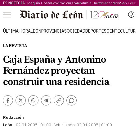
ES NOTICIA
Joaquín Costa
Próximo curso
Vendimia Bierzo
Incendios
San Feliz
Menú
ÚLTIMA HORA
LEÓN
PROVINCIA
SOCIEDAD
DEPORTES
GENTE
CULTURA
LA REVISTA
Caja España y Antonino
Fernández proyectan
construir una residencia
Comentarios
Facebook
Twitter
Whatsapp
Telegram
Copiar
enlace
Redacción
León
02.01.2005 | 01:00
Actualizado:
02.01.2005 | 01:00