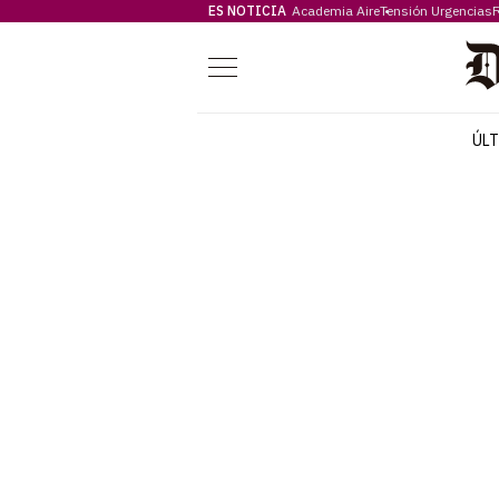
ES NOTICIA
Academia Aire
Tensión Urgencias
F
Menú
ÚL