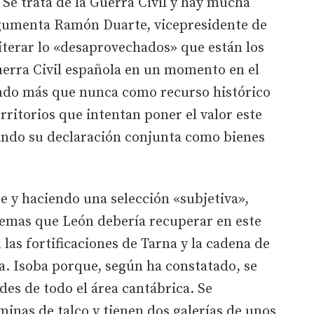
Se trata de la Guerra Civil y hay mucha
rgumenta Ramón Duarte, vicepresidente de
eiterar lo «desaprovechados» que están los
Guerra Civil española en un momento en el
ndo más que nunca como recurso histórico
erritorios que intentan poner el valor este
itando su declaración conjunta como bienes
e y haciendo una selección «subjetiva»,
lemas que León debería recuperar en este
, las fortificaciones de Tarna y la cadena de
ra. Isoba porque, según ha constatado, se
des de todo el área cantábrica. Se
inas de talco y tienen dos galerías de unos