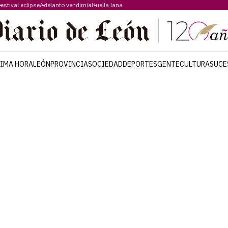
estival eclipse
Adelanto vendimia
Huella lana
TIMA HORA
LEÓN
PROVINCIA
SOCIEDAD
DEPORTES
GENTE
CULTURA
SUCE