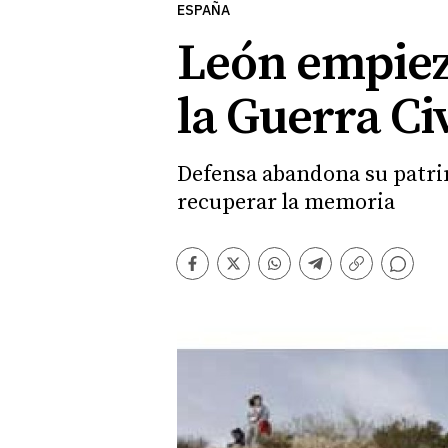
ESPAÑA
León empiez
la Guerra Ci
Defensa abandona su patri
recuperar la memoria
Comentarios
Facebook
Twitter
Whatsapp
Telegram
Copiar
enlace