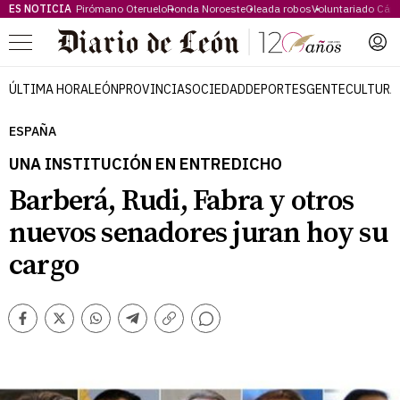
ES NOTICIA
Pirómano Oteruelo
Ronda Noroeste
Oleada robos
Voluntariado Cári
Menú
ÚLTIMA HORA
LEÓN
PROVINCIA
SOCIEDAD
DEPORTES
GENTE
CULTURA
ESPAÑA
UNA INSTITUCIÓN EN ENTREDICHO
Barberá, Rudi, Fabra y otros
nuevos senadores juran hoy su
cargo
Comentarios
Facebook
Twitter
Whatsapp
Telegram
Copiar
enlace