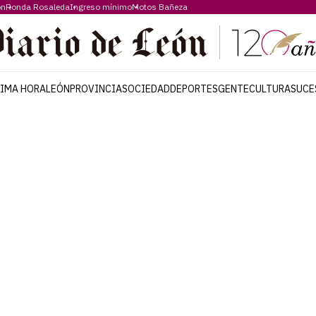
ón
Ronda Rosaleda
Ingreso mínimo
Motos Bañeza
TIMA HORA
LEÓN
PROVINCIA
SOCIEDAD
DEPORTES
GENTE
CULTURA
SUCE