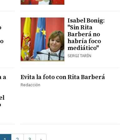
Isabel Bonig:
o
"Sin Rita
Barberá no
so
habría foco
mediático"
SERGI TARÍN
a a
Evita la foto con Rita Barberá
Redacción
el
o
2
3
›
1