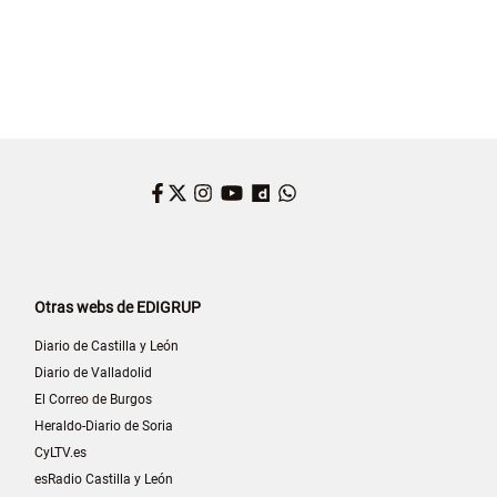
Facebook
Twitter
Instagram
YouTube
Dailymotion
WhatsApp
Otras webs de EDIGRUP
Diario de Castilla y León
Diario de Valladolid
El Correo de Burgos
Heraldo-Diario de Soria
CyLTV.es
esRadio Castilla y León