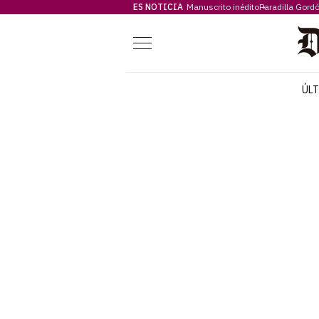
ES NOTICIA
Manuscrito inédito
Paradilla Gord
Menú
ÚL