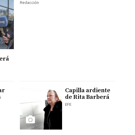
Redacción
berá
ar
Capilla ardiente
s
de Rita Barberá
EFE