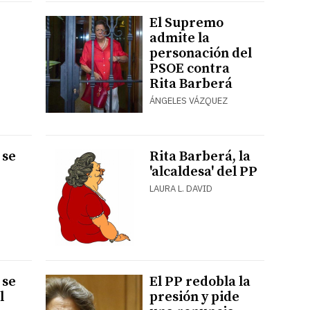
El Supremo
admite la
personación del
r
PSOE contra
Rita Barberá
ÁNGELES VÁZQUEZ
 se
Rita Barberá, la
'alcaldesa' del PP
LAURA L. DAVID
 se
El PP redobla la
l
presión y pide