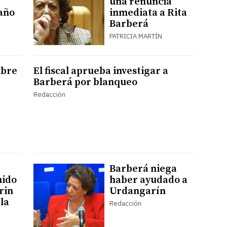
una renuncia
caño
inmediata a Rita
Barberá
PATRICIA MARTÍN
abre
El fiscal aprueba investigar a
Barberá por blanqueo
Redacción
Barberá niega
nido
haber ayudado a
rin
Urdangarín
la
Redacción