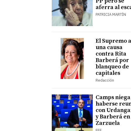
PP pero se
aferra al es
PATRICIA MARTÍN
El Supremo 
una causa
contra Rita
Barberá por
blanqueo de
capitales
Redacción
Camps niega
haberse reu
con Urdanga
y Barberá en 
Zarzuela
EFE