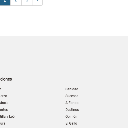
ciones
n
Sanidad
ierzo
Sucesos
vincia
A Fondo
ortes
Destinos
tilla y León
Opinión
tura
El Gallo