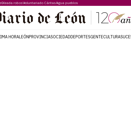
e
Oleada robos
Voluntariado Cáritas
Agua pueblos
TIMA HORA
LEÓN
PROVINCIA
SOCIEDAD
DEPORTES
GENTE
CULTURA
SUCE