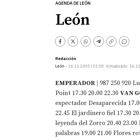
AGENDA DE LEÓN
León
Comentarios
Facebook
Twitter
Whatsapp
Telegram
Copiar
enlace
Redacción
León
16.11.2005 | 01:00
Actualizado:
16.11
EMPERADOR
| 987 250 920 L
Point 17.30 20.00 22.30
VAN 
espectador Desaparecida 17.00
22.45 El jardinero fiel 17.30 
leyenda del Zorro 20.40 23.00 
palabras 19.00 21.00 Flores ro