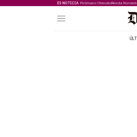
ES NOTICIA
Pirómano Oteruelo
Ronda Noroest
Menú
ÚL