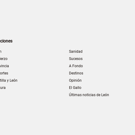
ciones
n
Sanidad
ierzo
Sucesos
vincia
A Fondo
ortes
Destinos
tilla y León
Opinión
tura
El Gallo
Últimas noticias de León