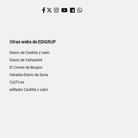
Facebook
Twitter
Instagram
YouTube
Dailymotion
WhatsApp
Otras webs de EDIGRUP
Diario de Castilla y León
Diario de Valladolid
El Correo de Burgos
Heraldo-Diario de Soria
CyLTV.es
esRadio Castilla y León