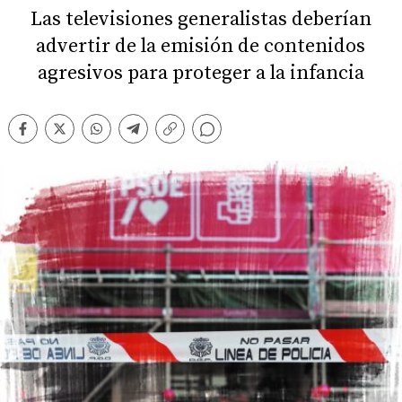
Las televisiones generalistas deberían
advertir de la emisión de contenidos
agresivos para proteger a la infancia
Comentarios
Facebook
Twitter
Whatsapp
Telegram
Copiar
enlace