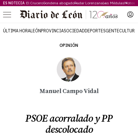
ES NOTICIA
El Crucero
Condena abogado
Radar Lorenzana
Las Médulas
Motos 
Menú
ÚLTIMA HORA
LEÓN
PROVINCIA
SOCIEDAD
DEPORTES
GENTE
CULTURA
OPINIÓN
Manuel Campo Vidal
PSOE acorralado y PP
descolocado