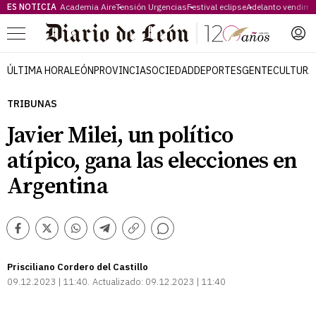
ES NOTICIA
Academia Aire
Tensión Urgencias
Festival eclipse
Adelanto vendimi
Menú
ÚLTIMA HORA
LEÓN
PROVINCIA
SOCIEDAD
DEPORTES
GENTE
CULTURA
TRIBUNAS
Javier Milei, un político
atípico, gana las elecciones en
Argentina
Comentarios
Facebook
Twitter
Whatsapp
Telegram
Copiar
enlace
Prisciliano Cordero del Castillo
09.12.2023 | 11:40
Actualizado:
09.12.2023 | 11:40