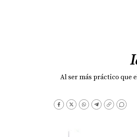
I
Al ser más práctico que e
Comentarios
Facebook
Twitter
Whatsapp
Telegram
Copiar
enlace