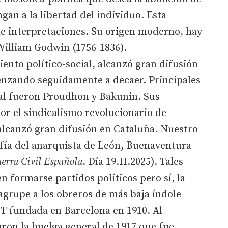
gan a la libertad del individuo. Esta
de interpretaciones. Su origen moderno, hay
William Godwin (1756-1836).
nto político-social, alcanzó gran difusión
enzando seguidamente a decaer. Principales
al fueron Proudhon y Bakunin. Sus
r el sindicalismo revolucionario de
alcanzó gran difusión en Cataluña. Nuestro
afía del anarquista de León, Buenaventura
erra Civil Española
. Día 19.II.2025). Tales
n formarse partidos políticos pero sí, la
agrupe a los obreros de más baja índole
NT fundada en Barcelona en 1910. Al
aron la huelga general de 1917 que fue