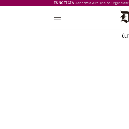
ES NOTICIA
Academia Aire
Tensión Urgencias
F
Menú
ÚL