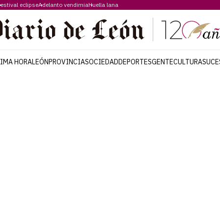
estival eclipse
Adelanto vendimia
Huella lana
TIMA HORA
LEÓN
PROVINCIA
SOCIEDAD
DEPORTES
GENTE
CULTURA
SUCE