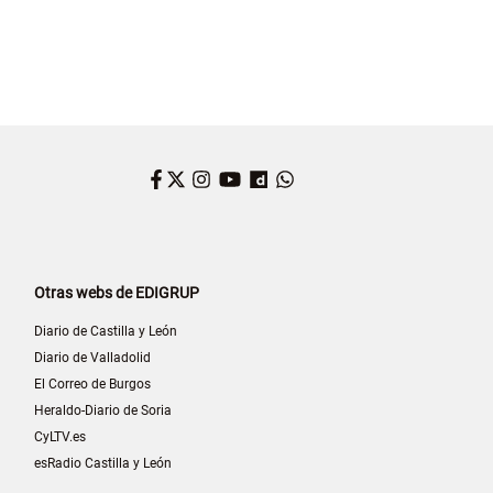
Facebook
Twitter
Instagram
YouTube
Dailymotion
WhatsApp
Otras webs de EDIGRUP
Diario de Castilla y León
Diario de Valladolid
El Correo de Burgos
Heraldo-Diario de Soria
CyLTV.es
esRadio Castilla y León