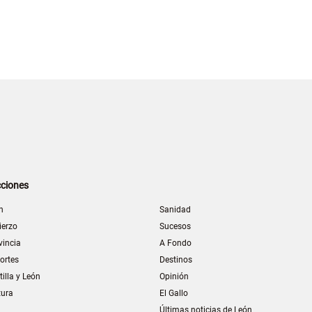
ciones
n
Sanidad
ierzo
Sucesos
vincia
A Fondo
ortes
Destinos
tilla y León
Opinión
tura
El Gallo
Últimas noticias de León