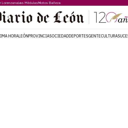
r Lorenzana
Las Médulas
Motos Bañeza
TIMA HORA
LEÓN
PROVINCIA
SOCIEDAD
DEPORTES
GENTE
CULTURA
SUCE