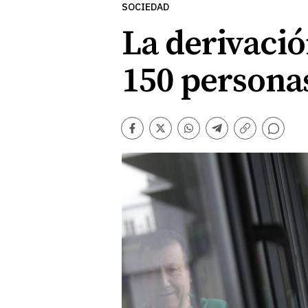
SOCIEDAD
La derivació
150 personas
Comentarios
Facebook
Twitter
Whatsapp
Telegram
Copiar
enlace