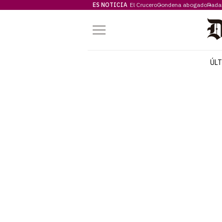
ES NOTICIA
El Crucero
Condena abogado
Rada
Menú
ÚL