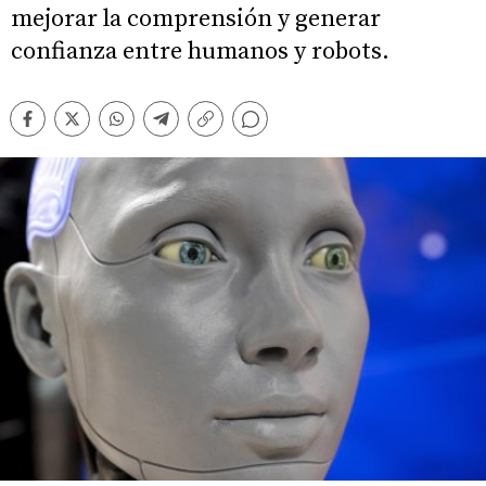
mejorar la comprensión y generar
confianza entre humanos y robots.
Comentarios
Facebook
Twitter
Whatsapp
Telegram
Copiar
enlace