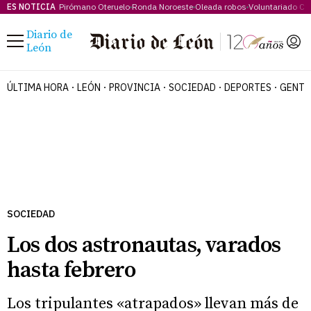
ES NOTICIA
Pirómano Oteruelo
Ronda Noroeste
Oleada robos
Voluntariado Cá
Diario de
Menú
León
ÚLTIMA HORA
LEÓN
PROVINCIA
SOCIEDAD
DEPORTES
GENTE
SOCIEDAD
Los dos astronautas, varados
hasta febrero
Los tripulantes «atrapados» llevan más de