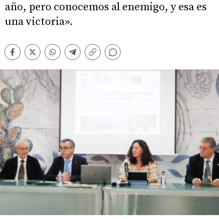
año, pero conocemos al enemigo, y esa es
una victoria».
Comentarios
Facebook
Twitter
Whatsapp
Telegram
Copiar
enlace