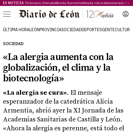
ES NOTICIA
Pirómano Oteruelo
Ronda Noroeste
Oleada robos
Voluntariado Cári
Menú
ÚLTIMA HORA
LEÓN
PROVINCIA
SOCIEDAD
DEPORTES
GENTE
CULTURA
SOCIEDAD
«La alergia aumenta con la
globalización, el clima y la
biotecnología»
«La alergia se cura»
. El mensaje
esperanzador de la catedrática Alicia
Armentia, abrió ayer la XI Jornada de las
Academias Sanitarias de Castilla y León.
«Ahora la alergia es perenne, está todo el