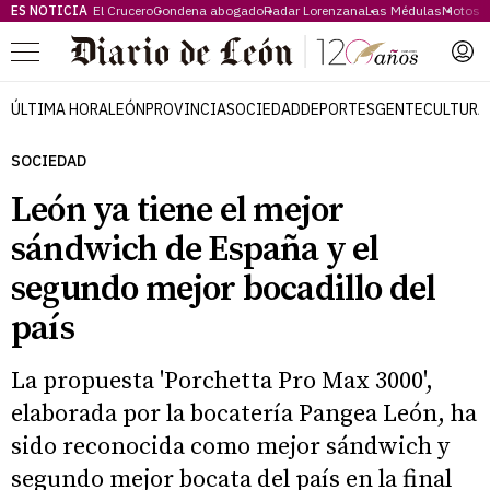
ES NOTICIA
El Crucero
Condena abogado
Radar Lorenzana
Las Médulas
Motos 
Menú
ÚLTIMA HORA
LEÓN
PROVINCIA
SOCIEDAD
DEPORTES
GENTE
CULTURA
SOCIEDAD
León ya tiene el mejor
sándwich de España y el
segundo mejor bocadillo del
país
La propuesta 'Porchetta Pro Max 3000',
elaborada por la bocatería Pangea León, ha
sido reconocida como mejor sándwich y
segundo mejor bocata del país en la final