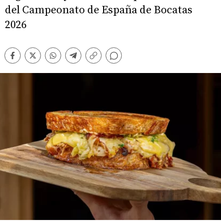
del Campeonato de España de Bocatas
2026
Comentarios
Facebook
Twitter
Whatsapp
Telegram
Copiar
enlace