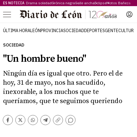
ES NOTICIA
Drama soledad
Crónica negra
Calle ancha
Eclipse
Motos Bañeza
Menú
ÚLTIMA HORA
LEÓN
PROVINCIA
SOCIEDAD
DEPORTES
GENTE
CULTURA
SOCIEDAD
"Un hombre bueno"
Ningún día es igual que otro. Pero el de
hoy, 31 de mayo, nos ha sacudido,
inexorable, a los muchos que te
queríamos, que te seguimos queriendo
Comentarios
Facebook
Twitter
Whatsapp
Telegram
Copiar
enlace